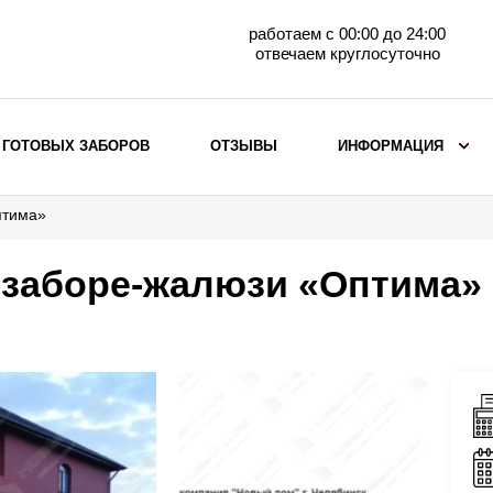
работаем с 00:00 до 24:00
отвечаем круглосуточно
 ГОТОВЫХ ЗАБОРОВ
ОТЗЫВЫ
ИНФОРМАЦИЯ
птима»
ВЫБОР ПО МАТЕРИАЛУ
Заборы с кирпичными столбами
 заборе-жалюзи «Оптима»
Заборы из евроштакетника
горизонтального
Металлические заборы для дачи
Забор жалюзи с кирпичными столбами
Металлические заборы
Металлические ограждения