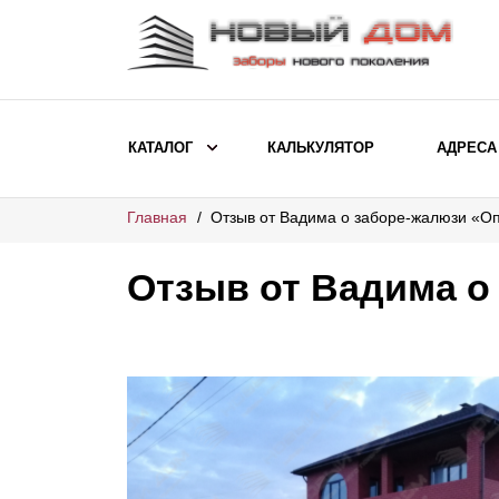
КАТАЛОГ
КАЛЬКУЛЯТОР
АДРЕСА
Главная
Отзыв от Вадима о заборе-жалюзи «О
ВЫБОР ПО МОДЕЛИ
Заборы Ранчо
Отзыв от Вадима о
Заборы Хай-тек
Заборы Классика
Заборы Жалюзи
ВЫБОР ПО НАЗНАЧЕНИЮ
Заборы и ограждения для детских
садов