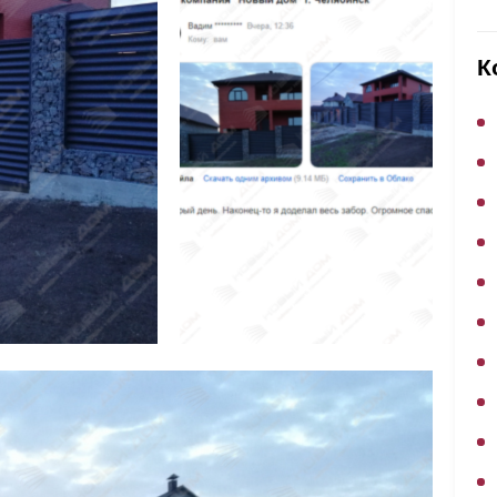
ВЫБОР ПО ХАРАКТЕРИСТИКАМ
Горизонтальные заборы
К
Высокие заборы
Красивые, дизайнерские заборы
ВЫБОР ПО СПОСОБУ МОНТАЖА
Заборы под ключ
Готовые заборы
Комплекты заборов-лего "сделай сам"
Быстровозводимые заборы