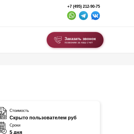
+7 (495) 212-90-75
Заказать звонок
позвоним за наш счет
ВЫБОР ПО ТИПУ
Модульные заборы и ограждения
Комбинированные заборы
Секционные заборы
ВОРОТА И КАЛИТКИ
Стоимость
Скрыто пользователем руб
Ворота откатные
Сроки
Ворота распашные
5 дня
Ворота складные гармошка