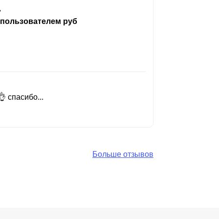
ь
 пользователем руб
 спасибо...
Добрый день
Читать вес
Больше отзывов