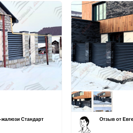
е-жалюзи Стандарт
Отзыв от Евг