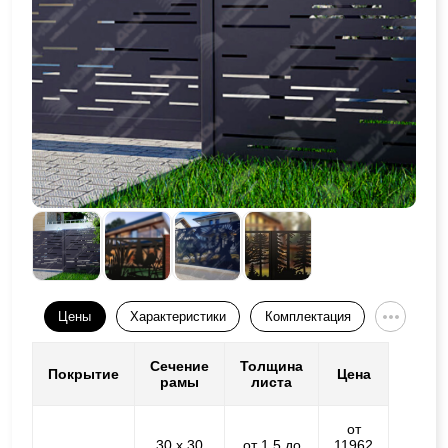
Цены
Характеристики
Комплектация
Сечение
Толщина
Покрытие
Цена
рамы
листа
от
30 х 30
от 1,5 до
11962