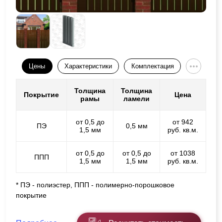
Цены
Характеристики
Комплектация
Толщина
Толщина
Покрытие
Цена
рамы
ламели
от 0,5 до
от 942
ПЭ
0,5 мм
1,5 мм
руб. кв.м.
от 0,5 до
от 0,5 до
от 1038
ППП
1,5 мм
1,5 мм
руб. кв.м.
* ПЭ - полиэстер, ППП - полимерно-порошковое
покрытие