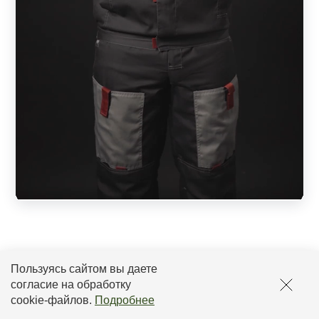
Устанавливаем заборы в
Пользуясь сайтом вы даете
согласие на обработку
Балашихе:
cookie-файлов
.
Подробнее