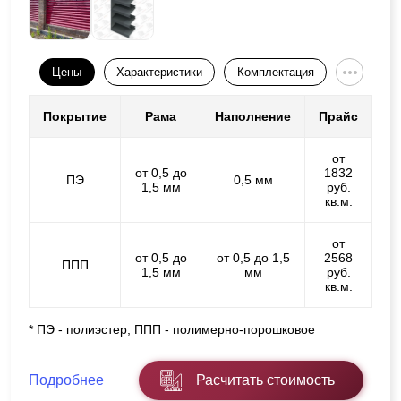
Цены
Характеристики
Комплектация
Покрытие
Рама
Наполнение
Прайс
от
от 0,5 до
1832
ПЭ
0,5 мм
1,5 мм
руб.
кв.м.
от
от 0,5 до
от 0,5 до 1,5
2568
ППП
1,5 мм
мм
руб.
кв.м.
* ПЭ - полиэстер, ППП - полимерно-порошковое
Подробнее
Расчитать стоимость