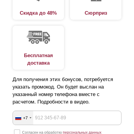
напоминает жалюзи. Основными элементами такой
Скидка до 48%
Сюрприз
ограды являются:
столбы;
рама;
материал заполнения (ламели);
крепеж.
Бесплатная
доставка
Основную жесткость ограждению обеспечивает рама,
состоящая из боковых планок — левой, правой и
Для получения этих бонусов, потребуется
указать промокод. Он будет выслан на
верхней. Толщина металла, из которого изготовлены
указанный номер телефона вместе с
детали — 0,5-1,5 мм. Конструкции шириной более 2 м
расчетом. Подробности в видео.
укрепляют посредством усилителей.
Ламели, расположенные под углом, не затеняют
+7
участок. При этом двор для любопытных глаз останется
невидимым, разве что кто-то догадается наклониться и
Согласен на обработку
персональных данных