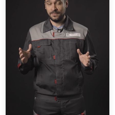
Виды заборов
Ограждение — жалюзи представлено следующими
моделями:
Забор-жалюзи -
«
Стандарт
»
;
Забор-жалюзи -
«
Оптима
»
;
Забор-жалюзи -
«
Премиум
»
;
Забор-жалюзи -
«
Люкс
»
;
Забор-жалюзи -
«
Модерн
»
;
Забор-жалюзи -
«
Комби
»
.
Забор-жалюзи «Стандарт»
— наиболее бюджетный
вариант из-за меньшего расхода материала. Выглядит
основательно и стильно.
Забор-жалюзи «Оптима».
В моделе больше объема,