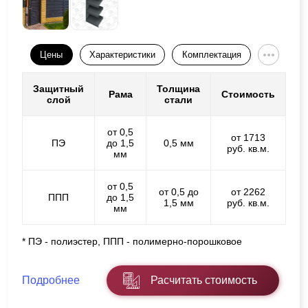
Цены
Характеристики
Комплектация
Защитный
Толщина
Рама
Стоимость
слой
стали
от 0,5
от 1713
ПЭ
до 1,5
0,5 мм
руб. кв.м.
мм
от 0,5
от 0,5 до
от 2262
ППП
до 1,5
1,5 мм
руб. кв.м.
мм
* ПЭ - полиэстер, ППП - полимерно-порошковое
Подробнее
Расчитать стоимость