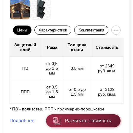
Цены
Характеристики
Комплектация
Защитный
Толщина
Рама
Стоимость
слой
стали
от 0,5
от 2649
ПЭ
до 1,5
0,5 мм
руб. кв.м.
мм
от 0,5
от 0,5 до
от 3129
ППП
до 1,5
1,5 мм
руб. кв.м.
мм
* ПЭ - полиэстер, ППП - полимерно-порошковое
Подробнее
Расчитать стоимость