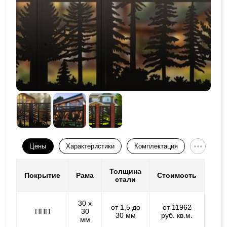
Цены
Характеристики
Комплектация
Толщина
Покрытие
Рама
Стоимость
стали
30 х
от 1,5 до
от 11962
ППП
30
30 мм
руб. кв.м.
мм