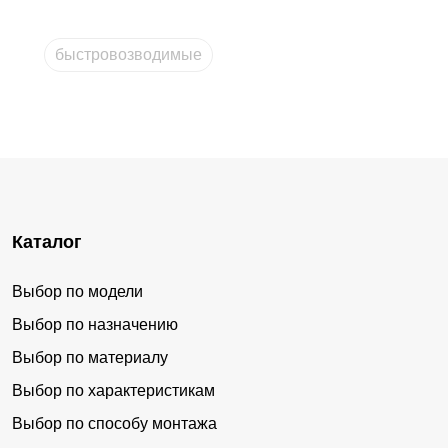
двор будет надежно изолирован от улицы.
Забор-жалюзи «Комби»
— вариант массивный,
быстровозводимые
стильный, объединяющий в себе характеристики
«Жалюзи» плюс «Ранчо».
Такие конструкции, как заборы быстровозводимые типа
жалюзи, высокотехнологичны и являются не только
защитой, но и элементом декора участка. В боковых
планках и ламелях имеются необходимые для монтажа
Каталог
отверстия, заклепки также включены в комплект.
Остается только установить в П-образные планки
Выбор по модели
отдельные ламели и зафиксировать их. Бюджетный
Выбор по назначению
вариант не предусматривает наличие отверстий, их
Выбор по материалу
придется делать самому.
Выбор по характеристикам
Ошибиться при сборке трудно. Главное, соблюдать
Выбор по способу монтажа
основное условие грамотного монтажа —