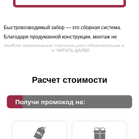
Быстровозводимый забор — это сборная система.
Благодаря продуманной конструкции, монтаж не
требует привлечения специального оборудования и
ЧИТАТЬ ДАЛЕЕ
квалификации. Сборку можно выполнить
самостоятельно без особых усилий. Конструкция
пользуется популярностью у дачников и владельцев
Расчет стоимости
загородных домов.
Особенности конструкции модели
Получи промокод на:
«Жалюзи»
В заборе-жалюзи ламели к профилям крепят под углом
горизонтально. По своей структуре это очень