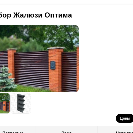
териалов. Качество всегда остается на наивысшем уровне.
емя изготовления деталей не повредить данный слой. Что не дает 
оизводственные операции. Данный факт не влияет на качество, так 
бор Жалюзи Оптима
лает невозможным применение некоторых наших конструкторских н
ределенные элементы, которые отвечают за скорость возведения за
кономить на декоративном слое (
полиэстер
финансово выгоднее пор
тратить больше на монтаже (при условии, что забор устанавливают 
брать свой выгодный вариант.
е заострим внимание на количестве расцветок и фактур. Скорее все
казать у нас стальной забор разной толщины от 0,5 мм до 1,5 мм. 
готовителями стали со слоем
полиэстера
предложен небольшой ассо
лщине стали 0,5 миллиметров. А при другой толщине выбор минима
раске имеется огромный ассортимент цвета и фактур при любой то
алогу RAL, а также несколько фактур.
Цены