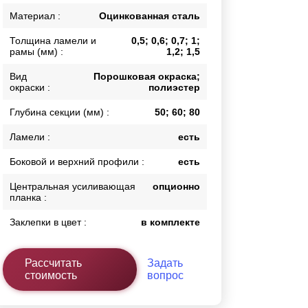
Каркасы ворот
Материал :
Оцинкованная сталь
Калитки
Толщина ламели и
0,5; 0,6; 0,7; 1;
Входные группы
рамы (мм) :
1,2; 1,5
Вид
Порошковая окраска;
окраски :
полиэстер
ВСЕ ДЛЯ ЗАБОРА
Глубина секции (мм) :
50; 60; 80
Панели для забора
Ламели :
есть
Боковой и верхний профили :
есть
Центральная усиливающая
опционно
планка :
Заклепки в цвет :
в комплекте
Рассчитать
Задать
стоимость
вопрос