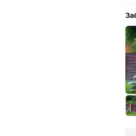
ма
вр
пр
За
де
оп
сэ
по
вы
Ещ
за
из
то
ок
кат