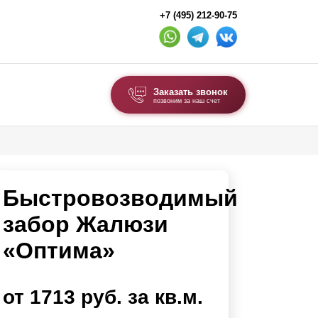
+7 (495) 212-90-75
Заказать звонок
позвоним за наш счет
ВЫБОР ПО ТИПУ
Модульные заборы и ограждения
Быстровозводимый
Комбинированные заборы
Секционные заборы
забор Жалюзи
«Оптима»
ВОРОТА И КАЛИТКИ
Ворота откатные
от 1713 руб. за кв.м.
Ворота распашные
Ворота складные гармошка