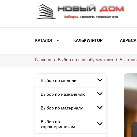
КАТАЛОГ
КАЛЬКУЛЯТОР
АДРЕСА
Главная
Выбор по способу монтажа
Быстров
ВЫБОР ПО МОДЕЛИ
Заборы Ранчо
Выбор по модели
Заборы Хай-тек
Заборы Классика
Выбор по назначению
Заборы Ранчо
Заборы Жалюзи
Заборы Хай-тек
Выбор по материалу
Заборы и ограждения для
Заборы Классика
детских садов
ВЫБОР ПО НАЗНАЧЕНИЮ
Заборы Жалюзи
Выбор по
Заборы с кирпичными столбами
Заборы для дачи
характеристикам
Заборы и ограждения для детских
Заборы из евроштакетника
Элитные заборы для коттеджей
садов