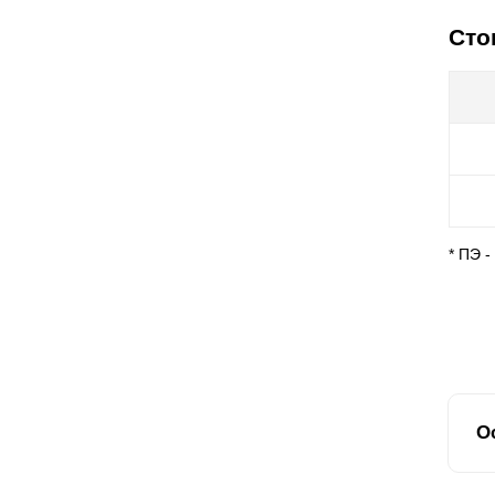
Сто
* ПЭ 
О