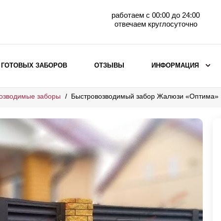
работаем с 00:00 до 24:00
отвечаем круглосуточно
 ГОТОВЫХ ЗАБОРОВ
ОТЗЫВЫ
ИНФОРМАЦИЯ
озводимые заборы
Быстровозводимый забор Жалюзи «Оптима»
ВЫБОР ПО МАТЕРИАЛУ
Заборы с кирпичными столбами
Заборы из евроштакетника
горизонтального
Металлические заборы для дачи
Забор жалюзи с кирпичными столбами
Металлические заборы
Металлические ограждения