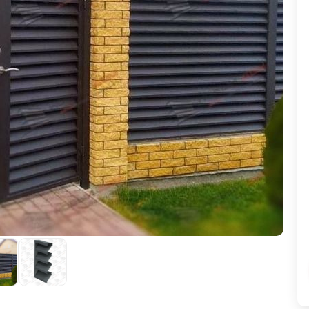
ВЫБОР ПО ХАРАКТЕРИСТИКАМ
Горизонтальные заборы
Высокие заборы
Красивые, дизайнерские заборы
ВЫБОР ПО СПОСОБУ МОНТАЖА
Заборы под ключ
Готовые заборы
Комплекты заборов-лего "сделай сам"
Быстровозводимые заборы