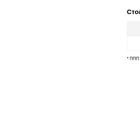
Сто
* ППП