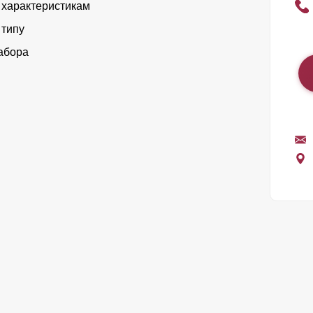
 характеристикам
 типу
абора