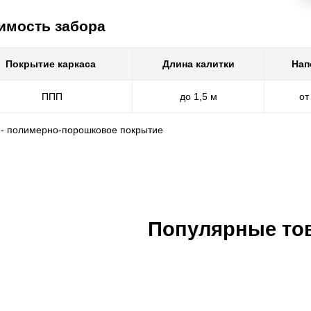
имость забора
Покрытие каркаса
Длина калитки
Нап
ППП
до 1,5 м
от
 - полимерно-порошковое покрытие
Популярные то