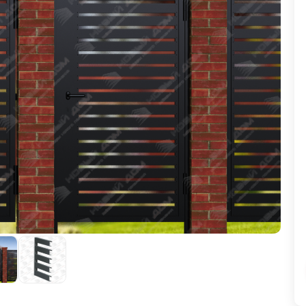
ВЫБОР ПО ХАРАКТЕРИСТИКАМ
Горизонтальные заборы
Высокие заборы
Красивые, дизайнерские заборы
ВЫБОР ПО СПОСОБУ МОНТАЖА
Заборы под ключ
Готовые заборы
Комплекты заборов-лего "сделай сам"
Быстровозводимые заборы