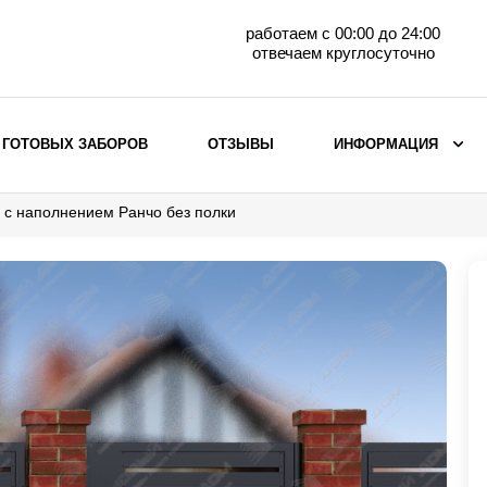
работаем с 00:00 до 24:00
отвечаем круглосуточно
 ГОТОВЫХ ЗАБОРОВ
ОТЗЫВЫ
ИНФОРМАЦИЯ
 с наполнением Ранчо без полки
ВЫБОР ПО МАТЕРИАЛУ
Заборы с кирпичными столбами
Заборы из евроштакетника
горизонтального
Металлические заборы для дачи
Забор жалюзи с кирпичными столбами
Металлические заборы
Металлические ограждения