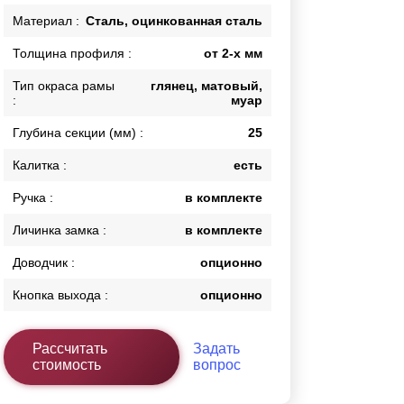
Каркасы ворот
Материал :
Сталь, оцинкованная сталь
Калитки
Толщина профиля :
от 2-х мм
Входные группы
Тип окраса рамы
глянец, матовый,
:
муар
ВСЕ ДЛЯ ЗАБОРА
Глубина секции (мм) :
25
Панели для забора
Калитка :
есть
Ручка :
в комплекте
Личинка замка :
в комплекте
Доводчик :
опционно
Кнопка выхода :
опционно
Рассчитать
Задать
стоимость
вопрос