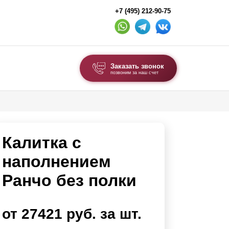
+7 (495) 212-90-75
Заказать звонок
позвоним за наш счет
ВЫБОР ПО ТИПУ
Модульные заборы и ограждения
Калитка с
Комбинированные заборы
Секционные заборы
наполнением
Ранчо без полки
ВОРОТА И КАЛИТКИ
Ворота откатные
от 27421 руб. за шт.
Ворота распашные
Ворота складные гармошка