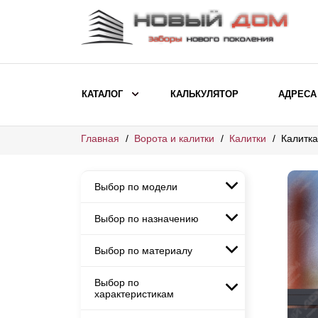
КАТАЛОГ
КАЛЬКУЛЯТОР
АДРЕСА
Главная
Ворота и калитки
Калитки
Калитка
ВЫБОР ПО МОДЕЛИ
Заборы Ранчо
Выбор по модели
Заборы Хай-тек
Заборы Классика
Выбор по назначению
Заборы Ранчо
Заборы Жалюзи
Заборы Хай-тек
Выбор по материалу
Заборы и ограждения для
Заборы Классика
детских садов
ВЫБОР ПО НАЗНАЧЕНИЮ
Заборы Жалюзи
Выбор по
Заборы с кирпичными столбами
Заборы для дачи
характеристикам
Заборы и ограждения для детских
Заборы из евроштакетника
Элитные заборы для коттеджей
садов