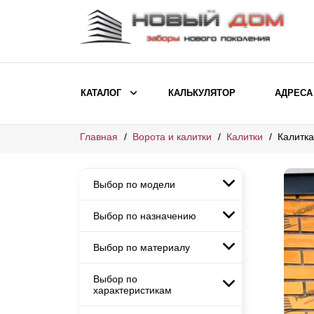
КАТАЛОГ
КАЛЬКУЛЯТОР
АДРЕСА
Главная
Ворота и калитки
Калитки
Калитка
ВЫБОР ПО МОДЕЛИ
Заборы Ранчо
Выбор по модели
Заборы Хай-тек
Заборы Классика
Выбор по назначению
Заборы Ранчо
Заборы Жалюзи
Заборы Хай-тек
Выбор по материалу
Заборы и ограждения для
Заборы Классика
детских садов
ВЫБОР ПО НАЗНАЧЕНИЮ
Заборы Жалюзи
Выбор по
Заборы с кирпичными столбами
Заборы для дачи
характеристикам
Заборы и ограждения для детских
Заборы из евроштакетника
Элитные заборы для коттеджей
садов