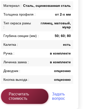
Каркасы ворот
Материал :
Сталь, оцинкованная сталь
Калитки
Толщина профиля :
от 2-х мм
Входные группы
Тип окраса рамы
глянец, матовый,
:
муар
ВСЕ ДЛЯ ЗАБОРА
Глубина секции (мм) :
50; 60; 80
Панели для забора
Калитка :
есть
Ручка :
в комплекте
Личинка замка :
в комплекте
Доводчик :
опционно
Кнопка выхода :
опционно
Рассчитать
Задать
стоимость
вопрос