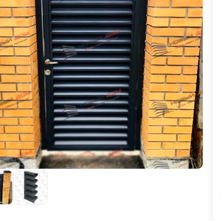
ВЫБОР ПО ХАРАКТЕРИСТИКАМ
Горизонтальные заборы
Высокие заборы
Красивые, дизайнерские заборы
ВЫБОР ПО СПОСОБУ МОНТАЖА
Заборы под ключ
Готовые заборы
Комплекты заборов-лего "сделай сам"
Быстровозводимые заборы