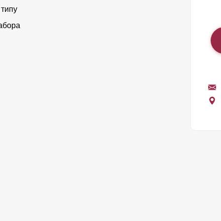
 типу
абора