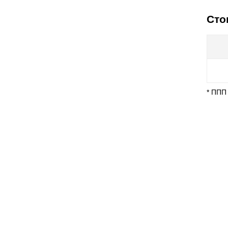
Сто
* ППП