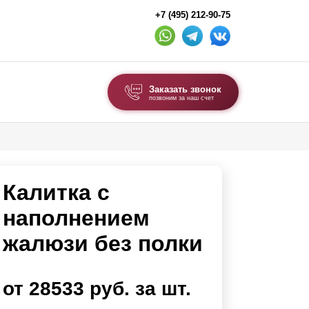
+7 (495) 212-90-75
Заказать звонок
позвоним за наш счет
ВЫБОР ПО ТИПУ
Модульные заборы и ограждения
Калитка с
Комбинированные заборы
Секционные заборы
наполнением
жалюзи без полки
ВОРОТА И КАЛИТКИ
Ворота откатные
от 28533 руб. за шт.
Ворота распашные
Ворота складные гармошка