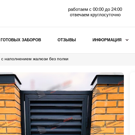
работаем с 00:00 до 24:00
отвечаем круглосуточно
 ГОТОВЫХ ЗАБОРОВ
ОТЗЫВЫ
ИНФОРМАЦИЯ
 с наполнением жалюзи без полки
ВЫБОР ПО МАТЕРИАЛУ
Заборы с кирпичными столбами
Заборы из евроштакетника
горизонтального
Металлические заборы для дачи
Забор жалюзи с кирпичными столбами
Металлические заборы
Металлические ограждения