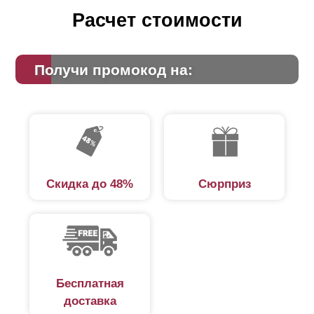
можно «замаскировать», используя технику укладки
Расчет стоимости
внахлест. На фото, размещенном ниже, вы увидите,
о чем речь.
Получи промокод на:
Скидка до 48%
Сюрприз
Бесплатная
доставка