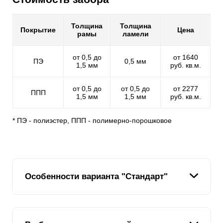
Толщина
Толщина
Покрытие
Цена
рамы
ламели
от 0,5 до
от 1640
ПЭ
0,5 мм
1,5 мм
руб. кв.м.
от 0,5 до
от 0,5 до
от 2277
ППП
1,5 мм
1,5 мм
руб. кв.м.
* ПЭ - полиэстер, ППП - полимерно-порошковое
Особенности варианта "Стандарт"
В линейке заборных конструкций вариант