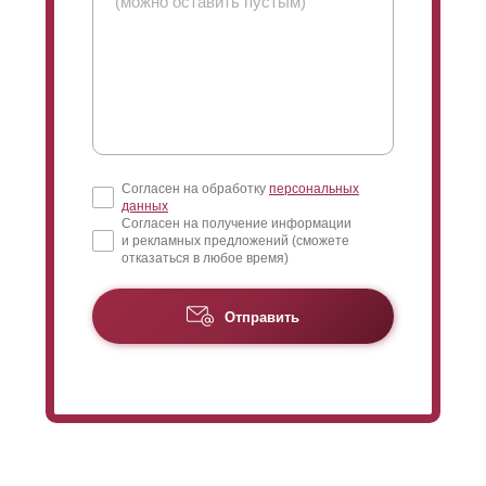
отрегулировать
просматриваемость
конструкции.
Чем больше нахлест, тем меньше угол обзора. Чем
меньше нахлест, тем больше расстояние
между
ламелями
, и
соответственно,
просматриваемость
увеличивается.
Когда дом достаточно высокий и близко расположен к
забору, следует устанавливать
ламели
внахлест на
всю высоту полки
ламели
. В таком случае, вы
Согласен на обработку
персональных
исключите обозрение верхнего этажа с улицы, даже
данных
если прохожий наклонится достаточно низко
Согласен на получение информации
и рекламных предложений (сможете
отказаться в любое время)
При длине секции более 1,5 метров с задней
стороны крепят усилители, чтобы
избежать
прогибания
ламелей
. Усилители крепят к
Отправить
полке
ламели
, которая обращена к изнаночной
стороне заборной конструкции. Без нахлеста
заклепки для креплений станут видны с лицевой
стороны. Это никак не повлияет на эксплуатацию и
функциональность забора, но кому-то видимость
креплений может показаться эстетически
непривлекательным. В таком случае крепления