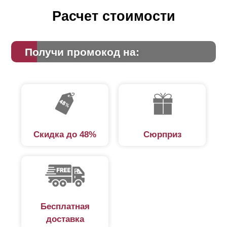
его, и забор будет стоить дешевле.
Расчет стоимости
Существует еще один важный аспект, который надо
учитывать при выборе
нахлеста
. Это дизайн. Дело в
Получи промокод на:
том, что с обратной стороны профиля, когда его
протяженность превышает 1,5 метра, крепится
усиливающая планка. Это необходимо для
предотвращения прогиба таких длинных ламелей.
Крепления данного усилителя заметны на лицевой
стороне забора (см. фото). Если ламели уложены
друг на друга, они скроют эти крепления.
Скидка до 48%
Сюрприз
Бесплатная
доставка