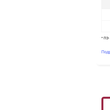
гл
из
не
* ПЭ
Под