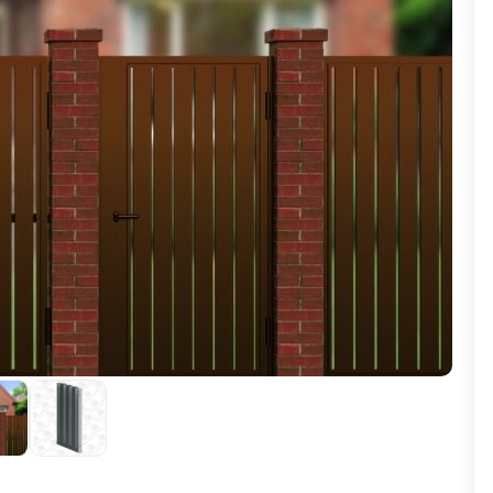
ВЫБОР ПО ХАРАКТЕРИСТИКАМ
Горизонтальные заборы
Высокие заборы
Красивые, дизайнерские заборы
ВЫБОР ПО СПОСОБУ МОНТАЖА
Заборы под ключ
Готовые заборы
Комплекты заборов-лего "сделай сам"
Быстровозводимые заборы