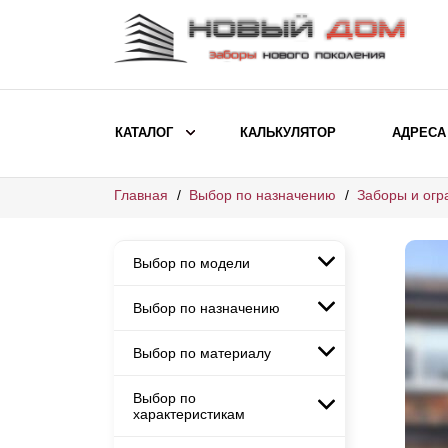
КАТАЛОГ
КАЛЬКУЛЯТОР
АДРЕСА
Главная
Выбор по назначению
Заборы и огр
ВЫБОР ПО МОДЕЛИ
Заборы Ранчо
Выбор по модели
Заборы Хай-тек
Заборы Классика
Выбор по назначению
Заборы Ранчо
Заборы Жалюзи
Заборы Хай-тек
Выбор по материалу
Заборы и ограждения для
Заборы Классика
детских садов
ВЫБОР ПО НАЗНАЧЕНИЮ
Заборы Жалюзи
Выбор по
Заборы с кирпичными столбами
Заборы для дачи
характеристикам
Заборы и ограждения для детских
Заборы из евроштакетника
Элитные заборы для коттеджей
садов