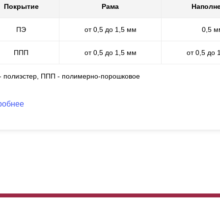
Покрытие
Рама
Наполн
янцевой поверхностью. Внутренняя сторона обрабатывается обычн
носостойкий материал и несмотря на то, что он не всегда применим
которое количество средств, так как стоимость полимерно-порошк
ПЭ
от 0,5 до 1,5 мм
0,5 м
ППП
от 0,5 до 1,5 мм
от 0,5 до 
 - полиэстер, ППП - полимерно-порошковое
робнее