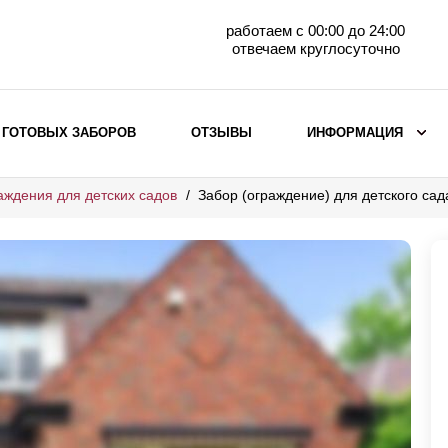
работаем с 00:00 до 24:00
отвечаем круглосуточно
 ГОТОВЫХ ЗАБОРОВ
ОТЗЫВЫ
ИНФОРМАЦИЯ
аждения для детских садов
Забор (ограждение) для детского са
ВЫБОР ПО МАТЕРИАЛУ
Заборы с кирпичными столбами
Заборы из евроштакетника
горизонтального
Металлические заборы для дачи
Забор жалюзи с кирпичными столбами
Металлические заборы
Металлические ограждения