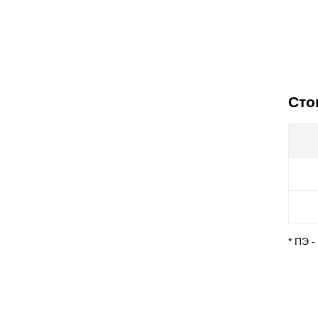
Сто
* ПЭ 