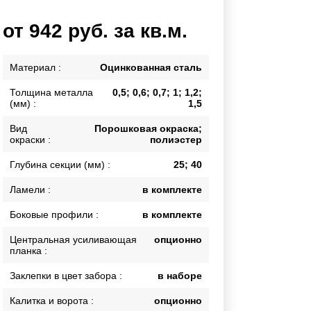
Каркасы ворот
от 942 руб. за кв.м.
Калитки
Входные группы
Материал :
Оцинкованная сталь
Толщина металла
0,5; 0,6; 0,7; 1; 1,2;
ВСЕ ДЛЯ ЗАБОРА
(мм) :
1,5
Панели для забора
Вид
Порошковая окраска;
окраски :
полиэстер
Глубина секции (мм) :
25; 40
Ламели :
в комплекте
Боковые профили :
в комплекте
Центральная усиливающая
опционно
планка :
Заклепки в цвет забора :
в наборе
Калитка и ворота :
опционно